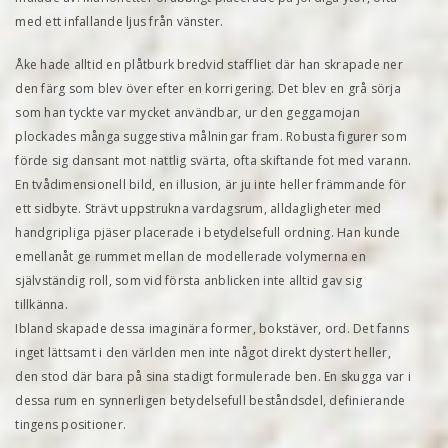
med ett infallande ljus från vänster.
Åke hade alltid en plåtburk bredvid staffliet där han skrapade ner
den färg som blev över efter en korrigering. Det blev en grå sörja
som han tyckte var mycket användbar, ur den geggamojan
plockades många suggestiva målningar fram. Robusta figurer som
förde sig dansant mot nattlig svärta, ofta skiftande fot med varann.
En tvådimensionell bild, en illusion, är ju inte heller främmande för
ett sidbyte. Strävt uppstrukna vardagsrum, alldagligheter med
handgripliga pjäser placerade i betydelsefull ordning. Han kunde
emellanåt ge rummet mellan de modellerade volymerna en
självständig roll, som vid första anblicken inte alltid gav sig
tillkänna.
Ibland skapade dessa imaginära former, bokstäver, ord. Det fanns
inget lättsamt i den världen men inte något direkt dystert heller,
den stod där bara på sina stadigt formulerade ben. En skugga var i
dessa rum en synnerligen betydelsefull beståndsdel, definierande
tingens positioner.