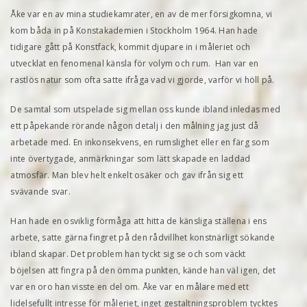
Åke var en av mina studiekamrater, en av de mer försigkomna, vi
kom båda in på Konstakademien i Stockholm 1964. Han hade
tidigare gått på Konstfack, kommit djupare in i måleriet och
utvecklat en fenomenal känsla för volym och rum. Han var en
rastlös natur som ofta satte ifråga vad vi gjorde, varför vi höll på.
De samtal som utspelade sig mellan oss kunde ibland inledas med
ett påpekande rörande någon detalj i den målning jag just då
arbetade med. En inkonsekvens, en rumslighet eller en färg som
inte övertygade, anmärkningar som lätt skapade en laddad
atmosfär. Man blev helt enkelt osäker och gav ifrån sig ett
svävande svar.
Han hade en osviklig förmåga att hitta de känsliga ställena i ens
arbete, satte gärna fingret på den rådvillhet konstnärligt sökande
ibland skapar. Det problem han tyckt sig se och som väckt
böjelsen att fingra på den ömma punkten, kände han väl igen, det
var en oro han visste en del om. Åke var en målare med ett
lidelsefullt intresse för måleriet, inget gestaltningsproblem tycktes