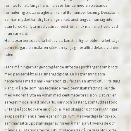
för litet för att fånga hans intresse, kunde med en passande
formulering blotta svagheten i en alltför simpel lösning. Dessutom
var han mycket känslig för originalitet, ansträngde man sig inte
utan försökte flyta med vattnet nedströms fick man snart veta vad
man var värd.
Han absorberades ofta helt av ett konstnärligt problem vilket sågs
som viktigare än målaren själv, en syn jag inte alltid delade vid den
tiden.
Hans målningar var genomgående utförda i jordfärger som bröts
med pariserblått eller smaragdgrönt. En begränsning som
hanterades med sinnrik variation gav färgen en uttrycksfull lite tung
klang. Målade som han tecknade med pennskaftsfattning, kunde
med valören flytta en volym med centimeterprecision. Det var en
säreget modellerad bildvärld, kärv och bastant, som tycktes född
ur färg något tjockare än olivolja. Med skuggor och förskjutningar
skapade han enkla men egensinniga rum. Märkvärdiga landskap,
sammansatta uppställningar av föremål han själv tillverkade och
målade av. Marionetter orubbligt placerade på jordiga ytor, ofta