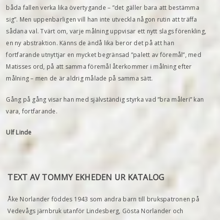
båda fallen verka lika övertygande – ”det gäller bara att bestämma
sig”. Men uppenbarligen vill han inte utveckla någon rutin att träffa
sådana val. Tvärt om, varje målning uppvisar ett nytt slags förenkling,
en ny abstraktion. Känns de ändå lika beror det på att han
fortfarande utnyttjar en mycket begränsad ”palett av föremål”, med
Matisses ord, på att samma föremål återkommer i målning efter
målning – men de är aldrig målade på samma sätt.
Gång på gång visar han med självständig styrka vad ”bra måleri” kan
vara, fortfarande.
Ulf Linde
TEXT AV TOMMY EKHEDEN UR KATALOG
Åke Norlander föddes 1943 som andra barn till brukspatronen på
Vedevågs järnbruk utanför Lindesberg, Gösta Norlander och