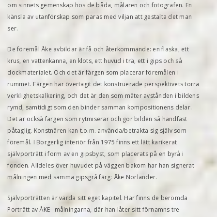
om sinnets gemenskap hos de båda, målaren och fotografen. En
känsla av utanförskap som paras med viljan att gestalta det man
ser.
De föremål Åke avbildar är få och återkommande: en flaska, ett
krus, en vattenkanna, en klots, ett huvud i trä, ett i gips och så
dockmaterialet. Och det är färgen som placerar föremålen i
rummet. Färgen har övertagit det konstruerade perspektivets torra
verklighetskalkering, och det är den som mäter avstånden i bildens
rymd, samtidigt som den binder samman kompositionens delar.
Det är också färgen som rytmiserar och gör bilden så handfast
påtaglig. Konstnären kan t.o.m. använda/betrakta sig själv som
föremål. I Borgerlig interiör från 1975 finns ett lätt karikerat
självporträtt i form av en gipsbyst, som placerats på en byrå i
fonden. Alldeles över huvudet på väggen bakom har han signerat
målningen med samma gipsgrå färg: Åke Norlander.
Självporträtten är värda sitt eget kapitel. Här finns de berömda
Porträtt av ÅKE –målningarna, där han låter sitt förnamns tre