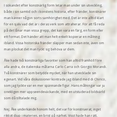
I sökandet efter konstnärlig form letar man under sin utveckling,
både i sin samtid och i konstens historia, efter fränder, konstnärer
man känner någon sorts samhörighet med. Det är inte alltid klart
för en själv vad det är i deras verk som attraherar. För att få reda
på det lånar man vissa grepp, det kan vara en färg, en form eller
ett format. Det händer att man helt enkelt kopierar en målning
ibland. Vissa historiska fränder släpper man sedan inte, även om
man plockat det man tyckt sig behöva ur dem.
Åke hade två konstnärliga favoriter som han alltid framhöll före
alla andra, de italienska målarna Carlo Carra och Giorgio Morandi.
Två konstnärer som betydde mycket, när han utvecklade sin
egenart. Vid våra diskussioner kontrade jag ibland med di Chirico,
som jag tyckte var en mer spännande figur. Hans målningar var ju
onekligen mer uppseendeväckande, med en utstuderad bildvärld
som då tilltalade mig.
Nej; Åke underkände honom helt, det var för konstruerat, inget
riktigt djup i materien, en brist på närhet. Visst hade han rätt,