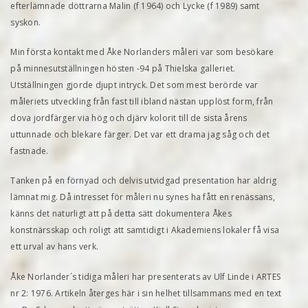
efterlämnade döttrarna Malin (f 1964) och Lycke (f 1989) samt
syskon.
Min första kontakt med Åke Norlanders måleri var som besökare
på minnesutställningen hösten -94 på Thielska galleriet.
Utställningen gjorde djupt intryck. Det som mest berörde var
måleriets utveckling från fast till ibland nästan upplöst form, från
dova jordfärger via hög och djärv kolorit till de sista årens
uttunnade och blekare färger. Det var ett drama jag såg och det
fastnade.
Tanken på en förnyad och delvis utvidgad presentation har aldrig
lämnat mig. Då intresset för måleri nu synes ha fått en renässans,
känns det naturligt att på detta sätt dokumentera Åkes
konstnärsskap och roligt att samtidigt i Akademiens lokaler få visa
ett urval av hans verk.
Åke Norlander´s tidiga måleri har presenterats av Ulf Linde i ARTES
nr 2: 1976. Artikeln återges här i sin helhet tillsammans med en text