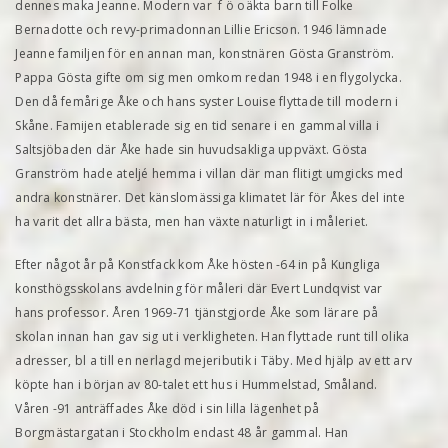
dennes maka Jeanne. Modern var f ö oäkta barn till Folke
Bernadotte och revy-primadonnan Lillie Ericson. 1946 lämnade
Jeanne familjen för en annan man, konstnären Gösta Granström.
Pappa Gösta gifte om sig men omkom redan 1948 i en flygolycka.
Den då femårige Åke och hans syster Louise flyttade till modern i
Skåne. Famijen etablerade sig en tid senare i en gammal villa i
Saltsjöbaden där Åke hade sin huvudsakliga uppväxt. Gösta
Granström hade ateljé hemma i villan där man flitigt umgicks med
andra konstnärer. Det känslomässiga klimatet lär för Åkes del inte
ha varit det allra bästa, men han växte naturligt in i måleriet.
Efter något år på Konstfack kom Åke hösten -64 in på Kungliga
konsthögsskolans avdelning för måleri där Evert Lundqvist var
hans professor. Åren 1969-71 tjänstgjorde Åke som lärare på
skolan innan han gav sig ut i verkligheten. Han flyttade runt till olika
adresser, bl a till en nerlagd mejeributik i Täby. Med hjälp av ett arv
köpte han i början av 80-talet ett hus i Hummelstad, Småland.
Våren -91 anträffades Åke död i sin lilla lägenhet på
Borgmästargatan i Stockholm endast 48 år gammal. Han