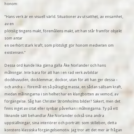
honom:
”Hans verk är en visuell värld. Situationer av utsatthet, av ensamhet,
av en
plötslig tingens makt, föremålens makt, att han står framför objekt
som antar
en oerhört stark kraft, som plötsligt gör honom medveten om
existensen.”
Dessa ord kunde lika gärna gälla Åke Norlander och hans
målningar. Inte bara för att han i en rad verk avbildar
dockhuvuden, docklemmar, dockor, utan för att han ger dessa –
och andra – föremål en så påtaglig massa, en sådan sällsam kraft,
medan målningarna i sin helhet har en klangbotten av vemod, av
förgängelse. Såg han Christer Strömholms bilder? Säkert, men det
finns inget av citat eller synbar påverkan i målningarna. Ty på ett
liknande sätt behandlar Åke Norlander också sina andra
uppställningar, sina interiörer och porträtt: som stilleben, detta
konstens klassiska förgängelsemotiv. Jag tror att det mer är frågan