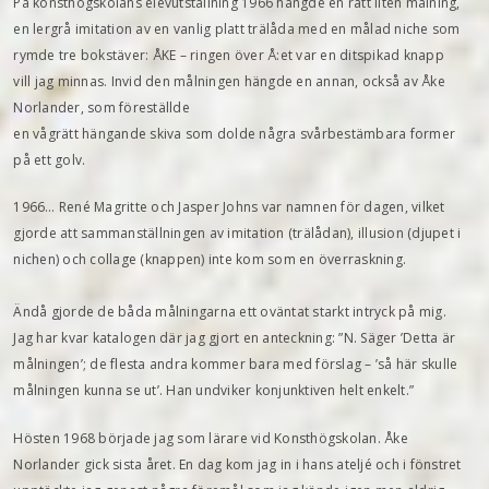
På konsthögskolans elevutställning 1966 hängde en rätt liten målning,
en lergrå imitation av en vanlig platt trälåda med en målad niche som
rymde tre bokstäver: ÅKE – ringen över Å:et var en ditspikad knapp
vill jag minnas. Invid den målningen hängde en annan, också av Åke
Norlander, som föreställde
en vågrätt hängande skiva som dolde några svårbestämbara former
på ett golv.
1966… René Magritte och Jasper Johns var namnen för dagen, vilket
gjorde att sammanställningen av imitation (trälådan), illusion (djupet i
nichen) och collage (knappen) inte kom som en överraskning.
Ändå gjorde de båda målningarna ett oväntat starkt intryck på mig.
Jag har kvar katalogen där jag gjort en anteckning: ”N. Säger ’Detta är
målningen’; de flesta andra kommer bara med förslag – ’så här skulle
målningen kunna se ut’. Han undviker konjunktiven helt enkelt.”
Hösten 1968 började jag som lärare vid Konsthögskolan. Åke
Norlander gick sista året. En dag kom jag in i hans ateljé och i fönstret