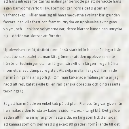
att hans intresse för Carrás målningar berodde på att de väckte hans
egen barndomsvärld till liv. Förmodligen rörde det sig om en
valfrändskap. Håller man sig till hans medvetna avsikter blir grunden
fastare: han ville först och främst uttrycka en upplevelse av tingens
volym, och ju enklare volymerna var, desto klarare kunde han uttrycka
sig – därför var klotsar att föredra.
Upplevelsen av tät, distinkt form är så stark inför hans målningar från
slutet av sextiotalet att man lätt glömmer att den upplevelsen inte
härrör ur teckningen utan ur färgen, särskilt om färgen i regel hållits
inom ett snävt, dämpat register. Att skilja mellan färg och form i de
här målningarna är ogörligt. (Om man kalkerade målningarna är jag
rädd att resultatet skulle bli en rad ganska oprecisa och ointressanta
teckningar.)
Säg att han målade en enkel kub på ett plan. Planets färg var given när
han målade den första av kubens sidor – t. ex. – tungt blå. Det gällde
sedan att finna en ny färg för nästa sida, en färg som fick den sidan
att kännas som om den vred sig exakt 90 grader i förhållande till det