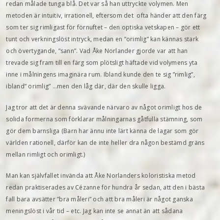
redan målade tunga blå. Det var så han uttryckte volymen. Men
metoden är intuitiv, irrationell, eftersom det ofta händer att den färg
som ter sig rimligast för förnuftet – den optiska vetskapen – gör ett
tunt och verkningslöst intryck, medan en ”orimlig” kan kännas stark
och övertygande, ”sann”. Vad Åke Norlander gjorde var att han
trevade sig fram till en färg som plötsligt häftade vid volymens yta
inne i målningens imaginära rum. Ibland kunde den te sig ”rimlig”,
ibland” orimlig” …men den låg där, där den skulle ligga.
Jag tror att det är denna svävande närvaro av något orimligt hos de
solida formerna som förklarar målningarnas gåtfulla stämning, som
gör dem barnsliga (Barn har ännu inte lärt känna de lagar som gör
världen rationell, därför kan de inte heller dra någon bestämd gräns
mellan rimligt och orimligt.)
Man kan självfallet invända att Åke Norlanders koloristiska metod
redan praktiserades av Cézanne för hundra år sedan, att den i bästa
fall bara avsätter ”bra måleri” och att bra måleri är något ganska
meningslöst i vår tid – etc. Jag kan inte se annat än att sådana