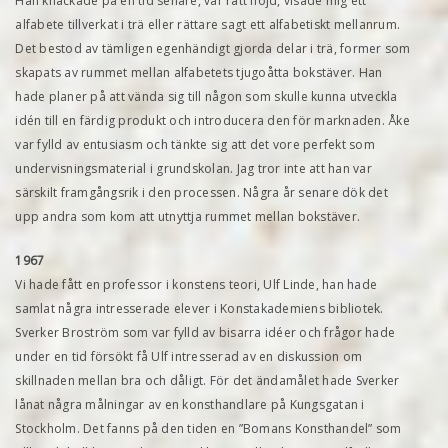
Han knackade på en tid senare, var rätt nöjd, visade mig ett
alfabete tillverkat i trä eller rättare sagt ett alfabetiskt mellanrum.
Det bestod av tämligen egenhändigt gjorda delar i trä, former som
skapats av rummet mellan alfabetets tjugoåtta bokstäver. Han
hade planer på att vända sig till någon som skulle kunna utveckla
idén till en färdig produkt och introducera den för marknaden. Åke
var fylld av entusiasm och tänkte sig att det vore perfekt som
undervisningsmaterial i grundskolan. Jag tror inte att han var
särskilt framgångsrik i den processen. Några år senare dök det
upp andra som kom att utnyttja rummet mellan bokstäver.
1967
Vi hade fått en professor i konstens teori, Ulf Linde, han hade
samlat några intresserade elever i Konstakademiens bibliotek.
Sverker Broström som var fylld av bisarra idéer och frågor hade
under en tid försökt få Ulf intresserad av en diskussion om
skillnaden mellan bra och dåligt. För det ändamålet hade Sverker
lånat några målningar av en konsthandlare på Kungsgatan i
Stockholm. Det fanns på den tiden en ”Bomans Konsthandel” som