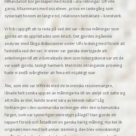
tillhandahöll borgerskapet med konst i alla riktningar. Ulf ville
gärna, tillsammans med oss elever, pröva en tankegång som
sysselsatt honom en längre tid, relationen betraktare – konstverk.
Vi fick i uppgift att ta reda på vad det var i dessa målningar som
gjorde att de uppfattades som kitsch. Det gjordes ingående
analyser med långa diskussioner under Ulfs ledning med försök att
fastställa vad det var. Vi elever var ganska övertygade att
anledningen till att vi betraktade dem som hötorgskonst var att de
var uselt gjorda, taskigt hantverk. Men trots inträngande prövning
hade vi ändå svårigheter att finna ett nöjaktigt svar.
Åke, som inte var tillfreds med de teoretiska resonemangen,
lånade helt sonika upp en av målningarna till sin ateljé och satte sig
att måla av den, kunde svaret vara av teknisk natur? Låg
förklaringen i den summariska teckningen eller den schematiska
färgen, som var synnerligen stereotypt pålagd? Han gjorde ett
tappert försök och åstadkom en ganska härlig målning, mycket lik
originalet men med helt annan stämning, den blev omisskännligt