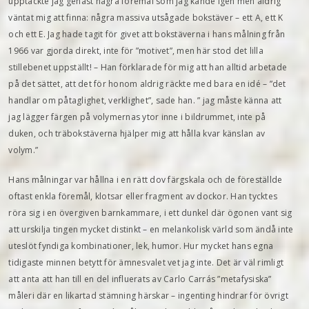
upptäckte jag genast några föremål som jag kände igen men aldrig
väntat mig att finna: några massiva utsågade bokstäver – ett A, ett K
och ett E. Jag hade tagit för givet att bokstäverna i hans målning från
1966 var gjorda direkt, inte för ”motivet”, men här stod det lilla
stillebenet uppställt! – Han förklarade för mig att han alltid arbetade
på det sättet, att det för honom aldrig räckte med bara en idé – ”det
handlar om påtaglighet, verklighet”, sade han. ” jag måste känna att
jag lägger färgen på volymernas ytor inne i bildrummet, inte på
duken, och träbokstäverna hjälper mig att hålla kvar känslan av
volym.”
Hans målningar var hållna i en rätt dov färgskala och de föreställde
oftast enkla föremål, klotsar eller fragment av dockor. Han tycktes
röra sig i en övergiven barnkammare, i ett dunkel där ögonen vant sig
att urskilja tingen mycket distinkt – en melankolisk värld som ändå inte
uteslöt fyndiga kombinationer, lek, humor. Hur mycket hans egna
tidigaste minnen betytt för ämnesvalet vet jag inte. Det är väl rimligt
att anta att han till en del influerats av Carlo Carrás ”metafysiska”
måleri där en likartad stämning härskar – ingenting hindrar för övrigt