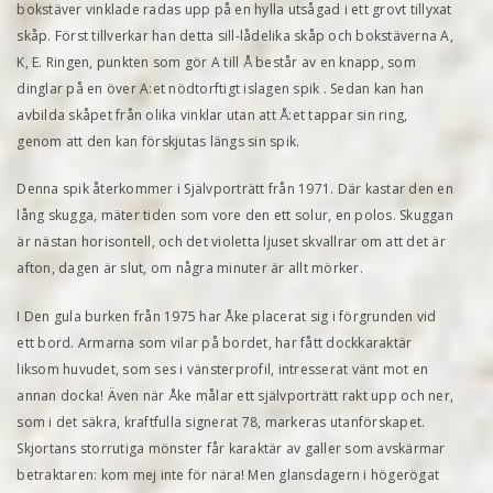
bokstäver vinklade radas upp på en hylla utsågad i ett grovt tillyxat
skåp. Först tillverkar han detta sill-lådelika skåp och bokstäverna A,
K, E. Ringen, punkten som gör A till Å består av en knapp, som
dinglar på en över A:et nödtorftigt islagen spik . Sedan kan han
avbilda skåpet från olika vinklar utan att Å:et tappar sin ring,
genom att den kan förskjutas längs sin spik.
Denna spik återkommer i Självporträtt från 1971. Där kastar den en
lång skugga, mäter tiden som vore den ett solur, en polos. Skuggan
är nästan horisontell, och det violetta ljuset skvallrar om att det är
afton, dagen är slut, om några minuter är allt mörker.
I Den gula burken från 1975 har Åke placerat sig i förgrunden vid
ett bord. Armarna som vilar på bordet, har fått dockkaraktär
liksom huvudet, som ses i vänsterprofil, intresserat vänt mot en
annan docka! Även när Åke målar ett självporträtt rakt upp och ner,
som i det säkra, kraftfulla signerat 78, markeras utanförskapet.
Skjortans storrutiga mönster får karaktär av galler som avskärmar
betraktaren: kom mej inte för nära! Men glansdagern i högerögat