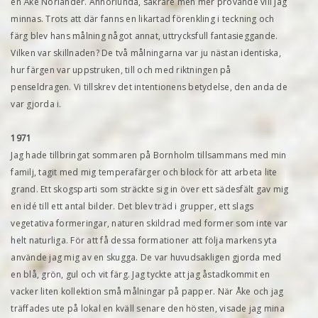
en Åke Norlander. Annorlunda, säkrare men mer prövande vill jag
minnas. Trots att där fanns en likartad förenkling i teckning och
färg blev hans målning något annat, uttrycksfull fantasieggande.
Vilken var skillnaden? De två målningarna var ju nästan identiska,
hur färgen var uppstruken, till och med riktningen på
penseldragen. Vi tillskrev det intentionens betydelse, den anda de
var gjorda i.
1971
Jag hade tillbringat sommaren på Bornholm tillsammans med min
familj, tagit med mig temperafärger och block för att arbeta lite
grand. Ett skogsparti som sträckte sig in över ett sädesfält gav mig
en idé till ett antal bilder. Det blev träd i grupper, ett slags
vegetativa formeringar, naturen skildrad med former som inte var
helt naturliga. För att få dessa formationer att följa markens yta
använde jag mig av en skugga. De var huvudsakligen gjorda med
en blå, grön, gul och vit färg. Jag tyckte att jag åstadkommit en
vacker liten kollektion små målningar på papper. När Åke och jag
träffades ute på lokal en kväll senare den hösten, visade jag mina