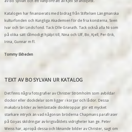
av Bo Sylvan och ett vänporträtt av Kjell Strandqvist.
Katalogen har finansierats med bidrag från Stiftelsen Längmanska
kulturfonden och Kungliga Akademien för de fria konsterna, Sven
Ivar och Siri Linds fond. Tack Olle Granath. Tack också alla Ni som
på olika sätt tålmodigt hjälpt till, Nina och Ulf, Bo, Kjell, Per-Erik,
Irina, Gunnar m fl.
Tommy Ekheden
TEXT AV BO SYLVAN UR KATALOG
Det finns några fotografier av Christer Strömholm som avbildar
dockor eller dockdelar som ligger i korgar och lådor. Dessa
makabra bilder av lemlästade dockkroppar gör ett mycket
starkare intryck än vad någonsin bröderna Chapmans parafraser
på Goyas skildringar av krigsvåldets vidrigheter kan ge. Peter
Weiss har, apropå dessa och liknande bilder av Christer, sagt om