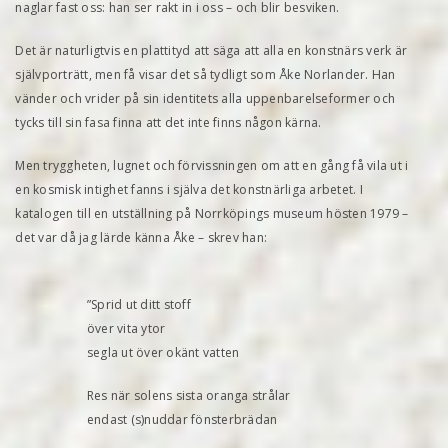
naglar fast oss: han ser rakt in i oss – och blir besviken.
Det är naturligtvis en plattityd att säga att alla en konstnärs verk är
självporträtt, men få visar det så tydligt som Åke Norlander. Han
vänder och vrider på sin identitets alla uppenbarelseformer och
tycks till sin fasa finna att det inte finns någon kärna.
Men tryggheten, lugnet och förvissningen om att en gång få vila ut i
en kosmisk intighet fanns i själva det konstnärliga arbetet. I
katalogen till en utställning på Norrköpings museum hösten 1979 –
det var då jag lärde känna Åke – skrev han:
”Sprid ut ditt stoff
över vita ytor
segla ut över okänt vatten
Res när solens sista oranga strålar
endast (s)nuddar fönsterbrädan