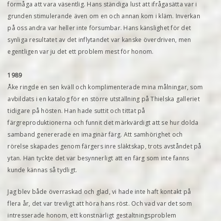
förmåga att vara väsentlig. Hans ständiga lust att ifrågasätta var i
grunden stimulerande även om en och annan kom i kläm. Inverkan
på oss andra var heller inte försumbar. Hans känslighet för det
synliga resultatet av det inflytandet var kanske överdriven, men
egentligen var ju det ett problem mest för honom.
1989
Åke ringde en sen kväll och komplimenterade mina målningar, som
avbildats i en katalog för en större utställning på Thielska galleriet
tidigare på hösten. Han hade suttit och tittat på
färgreproduktionerna och funnit det märkvärdigt att se hur dolda
samband genererade en imaginär färg. Att samhörighet och
rörelse skapades genom färgers inre släktskap, trots avståndet på
ytan. Han tyckte det var besynnerligt att en färg som inte fanns
kunde kännas så tydligt.
Jag blev både överraskad och glad, vi hade inte haft kontakt på
flera år, det var trevligt att höra hans röst. Och vad var det som
intresserade honom, ett konstnärligt gestaltningsproblem