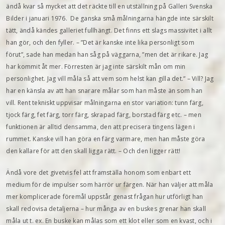
ändå kvar så mycket att det räckte till en utställning på Galleri Svenska
Bilder i januari 1976. De ganska små målningarna hängde inte särskilt
tätt, ändå kändes galleriet fullhängt. Det finns ett slags massivitet i allt
han gör, och den fyller. – ”Det är kanske inte lika personligt som
förut”, sade han medan han såg på väggarna, ”men det är rikare. Jag
har kommit åt mer. Förresten är jag inte särskilt mån om min
personlighet. Jag vill måla så att vem som helst kan gilla det.” – Vill? Jag
har en känsla av att han snarare målar som han måste än som han
vill. Rent tekniskt uppvisar målningarna en stor variation: tunn färg,
tjock färg, fet färg, torr färg, skrapad färg, borstad färg etc. – men
funktionen är alltid densamma, den att precisera tingens lägen i
rummet. Kanske vill han göra en färg varmare, men han måste göra
den kallare för att den skall ligga rätt. – Och den ligger rätt!
Ändå vore det givetvis fel att framställa honom som enbart ett
medium för de impulser som härrör ur färgen. När han väljer att måla
mer komplicerade föremål uppstår genast frågan hur utförligt han
skall redovisa detalj­erna – hur många av en buskes grenar han skall
måla ut t. ex. En buske kan målas som ett klot eller som en kvast, och i