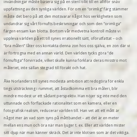
invändningar måste basera sig på en steril tillit till en alltför snäv
uppfattning av den synliga världen. För om en ”orimlig” färg stämmer
måste det bero på att den motsvarar något hos verkligheten som
undandrar sig vårt förnufts beskrivningar och som den ”orimliga”
färgen ensam kan blotta. Bortom vår medvetna kontroll måste vi
uppleva världen på ett till synes irrationellt sätt, oförutfattat – och
”bra måleri” låter oss kontakta denna zon hos oss själva, en zon där vi
är förtrogna med en annan värld. Den världen tycks göra ”de
förnuftiga” förvirrade, vilket skulle kunna förklara deras misstro mot
måleriet, inte sällan stegrad till förakt och hat.
Åke Norlanders till synes modesta ambition att redogöra för enkla
tings utsträckning i rummet, att åstadkomma ett bra måleri, blir
mindre modest ur ett sådant perspektiv. Han nöjer sig inte med den
uttunnade och förflackade rationalitet som en kamera, eller en
fotografisk realism, reducerar världen till. Han vet att ett mått är
något mer än vad som syns på mått­bandet – att det är en meter
mellan ens mun och öra när man ljuger t. ex. Eller att världen mister
sitt djup när man känner skräck. Det är inte klotsen som är det viktiga.