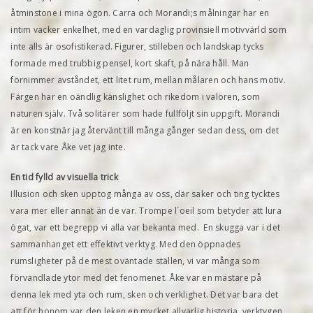
åtminstone i mina ögon. Carra och Morandi;s målningar har en
intim vacker enkelhet, med en vardaglig provinsiell motivvärld som
inte alls är osofistikerad. Figurer, stilleben och landskap tycks
formade med trubbig pensel, kort skaft, på nära håll. Man
förnimmer avståndet, ett litet rum, mellan målaren och hans motiv.
Färgen har en oändlig känslighet och rikedom i valören, som
naturen själv. Två solitärer som hade fullföljt sin uppgift. Morandi
är en konstnär jag återvänt till många gånger sedan dess, om det
är tack vare Åke vet jag inte.
En tid fylld av visuella trick
Illusion och sken upptog många av oss, där saker och ting tycktes
vara mer eller annat än de var. Trompe l´oeil som betyder att lura
ögat, var ett begrepp vi alla var bekanta med. En skugga var i det
sammanhanget ett effektivt verktyg. Med den öppnades
rumsligheter på de mest oväntade ställen, vi var många som
förvandlade ytor med det fenomenet. Åke var en mästare på
denna lek med yta och rum, sken och verklighet. Det var bara det
att för honom var den leken en mycket allvarlig historia, verktygen