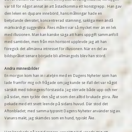
var till för något annat än att åstadkomma ett konstgrepp. Han gav
den leken en djupare innebörd, hans målningar hade en
betydande densitet, koncentrerad stämning, sakliga men ändå
märkvärdigt suggestiva. Åkes måleri var så mycket mer än en lek
med illusionen. Man kan kanske säga att hans uppgift sammanföll
med samtiden, men från min horisont upplevde jag att han
föregick det allmänna intresset för illusionen. När en del av
bildspråket senare började bli allmängods blev han störd.
Andra minnesbilder
En morgon kom han in i ateljén med en Dagens Nyheter som han
lade framför mig och frågade om jag kunde se ifall det var något
särskilt med tidningens förstasida. Jag stirrade både upp och ner
på sidan, men tyckte den såg ut som den alltid brukade göra. Åke
pekade med ett snett leende på sidans huvud. Där stod det
Aftonbladet; med samma typsnitt Dagens Nyheter använder sig av.
Vanans makt, jag skämdes som en hund, typiskt Åke.