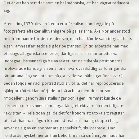
Det är att han sett den som en hel människa, att han vägrat reducera
sig.
Åren kring 1970 blev en ”reducerad” realism som byggde på
fotografiets effekter allt vanligare på gallerierna. Åke Norlander stod
helt främmande för den tendensen, men han kände samtidigt att hans
egen ”ämnessfär” tedde sig för begränsad. En tid arbetade han med
ett slags allegoriska scenerier, där figurer eller marionetter var
indragna i besynnerliga balansakter. Att de riskabla positionerna
motsvarade hans egna i en alltmer svåröverskådlig värld är ganska
lätt att ana. (Jag vet inte om några av dessa målningar finns kvar.)
Sedan följde en rad porträttstudier, bl. a. det här reproducerade
självporträttet. Han började också arbeta med dockor som
”modeller”; genom sina ställningar och lägen i rummet kunde de
förmedla olika sinnesstäm­ningar långt effektivare än den tidigare
rekvisitan. – Hela tiden gällde det för honom att utöka sitt register
utan att hamna i någon förtunnad realism – han gick upp i färg,
använde sig av en spontanare penselskrift, skulpterade…Han
förstörde mycket mer än han behöll, men så småningom hade han