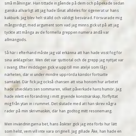
små målningar. Han tittade ingående på dem och påpekade sedan
ganska allvarligt att jag hade lånat alldeles för ogenerat ur hans
kakburk. Jag blev helt ställd och väldigt besvärad. Försvarade mig
mångordigt, med argument som vad jag minns gick ut på att jag
tyckte att många av de formella greppen numera ändå var
allmängods.
Så här i efterhand måste jag väl erkänna att han hade visst fog för
sina anklagelser. Men det var sjuttiotal och de grepp jag nyttjat var
i svang. Efter middagen gick vi upp till min ateljé som låg i
närheten, där vi under mindre upprörda känslor fortsatte
samtalet. Där fick jag också chansen att visa honom hur arbetet
hade utvecklats sen sommaren, vilket påverkade hans humör. Jag
hade inlett en förändring i mitt gryende konstnärskap, förflyttat
mig från ytan in i rummet. Det slutade med att han skrev några
rader på min skrivmaskin, där han godtog mitt resonemang.
Men invändningarna bet, hans åsikter gick jag inte förbi hur lätt
som helst, vem vill inte vara originell. Jag gillade Åke, han hade en